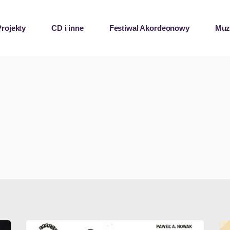
Projekty
CD i inne
Festiwal Akordeonowy
Mu
CUARTETO RE! 
TANGO
KLEZMORET
PIAF PO POLSKU
L’ APERITIF
SOLO
NA KASZËBACH 2
KABARET „W CZASIE 
DESZCZU…”
AEROPHONIC