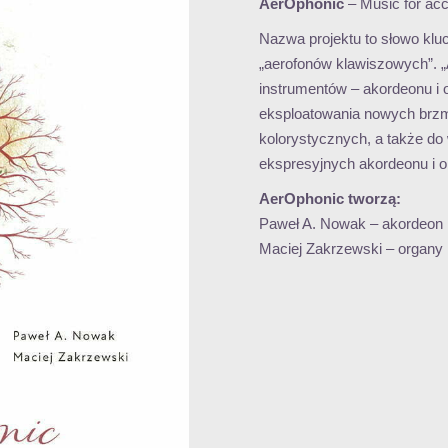
AerOphonic
– Music for acc
Nazwa projektu to słowo klu
„aerofonów klawiszowych”. „
instrumentów – akordeonu i 
eksploatowania nowych brzm
kolorystycznych, a także do
ekspresyjnych akordeonu i 
AerOphonic tworzą:
Paweł A. Nowak – akordeon
Maciej Zakrzewski – organy