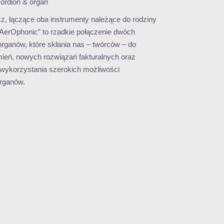
ordion & organ
cz, łączące oba instrumenty należące do rodziny
AerOphonic” to rzadkie połączenie dwóch
organów, które skłania nas – twórców – do
ień, nowych rozwiązań fakturalnych oraz
 wykorzystania szerokich możliwości
organów.