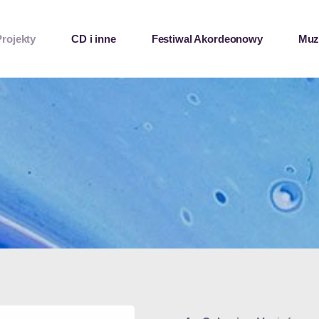
Projekty
CD i inne
Festiwal Akordeonowy
Mu
CUARTETO RE! 
TANGO
KLEZMORET
PIAF PO POLSKU
L’ APERITIF
SOLO
NA KASZËBACH 2
KABARET „W CZASIE 
DESZCZU…”
AEROPHONIC