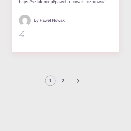
https://sztukmix.pl/pawel-a-nowak-rozmowa/
By
Paweł Nowak
Nawigacja
1
2
po
wpisach