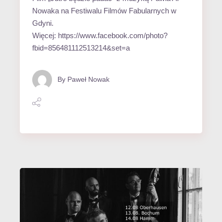
Nowaka na Festiwalu Filmów Fabularnych w
Gdyni.
Więcej: https://www.facebook.com/photo?
fbid=856481112513214&set=a
By
Paweł Nowak