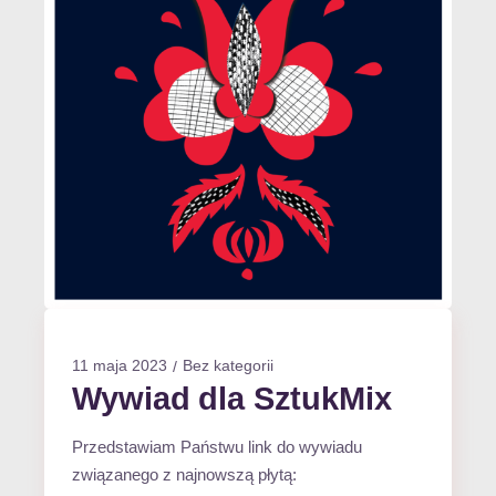
11 maja 2023
Bez kategorii
Wywiad dla SztukMix
Przedstawiam Państwu link do wywiadu
związanego z najnowszą płytą: